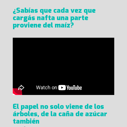
¿Sabías que cada vez que
cargás nafta una parte
proviene del maíz?
El papel no solo viene de los
árboles, de la caña de azúcar
también