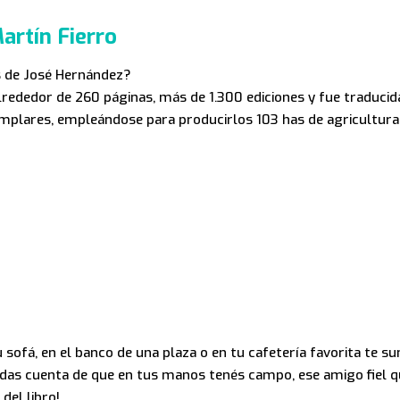
artín Fierro
s de José Hernández?
alrededor de 260 páginas, más de 1.300 ediciones y fue traducid
emplares, empleándose para producirlos 103 has de agricultura
fá, en el banco de una plaza o en tu cafetería favorita te su
e das cuenta de que en tus manos tenés campo, ese amigo fiel q
 del libro!