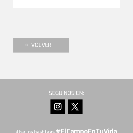
VOLVER
SEGUINOS EN:
#ElCampoEnTuVida
¡Usá los hashtags