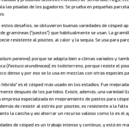
la las pisadas de los jugadores. Se prueba en pequeñas parcel
os.
e estos desafíos, se obtuvieron buenas variedades de césped ap
s de gramíneas (“pastos”) que habitualmente se usan. La gramil
pecie resistente al pisoteo, al calor y la sequía. Se usa para pa
olium perenne
) porque se adapta bien a climas variados y tamb
ca (
Festuca arundinacea
) es todoterreno, porque resiste el pis
o denso y por eso se lo usa en mezclas con otras especies pa
a híbrida” es el césped más usado en los estadios. Fue mejorada
mente después de los partidos. Existe, además, una variedad 
 empresa especializada en mejoramiento de pastos para césped,
ás de resistir al estrés por pisoteo, es resistente a la falta 
anto la cancha y así ahorrar un recurso valioso como lo es el a
edades de césped es un trabajo intenso y continuo, y está en ma