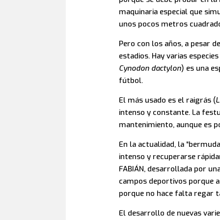
maquinaria especial que simu
unos pocos metros cuadrad
Pero con los años, a pesar d
estadios. Hay varias especie
Cynodon dactylon
) es una es
fútbol.
El más usado es el raigrás (
L
intenso y constante. La festu
mantenimiento, aunque es poc
En la actualidad, la “bermud
intenso y recuperarse rápida
FABIÁN, desarrollada por una
campos deportivos porque adem
porque no hace falta regar t
El desarrollo de nuevas vari