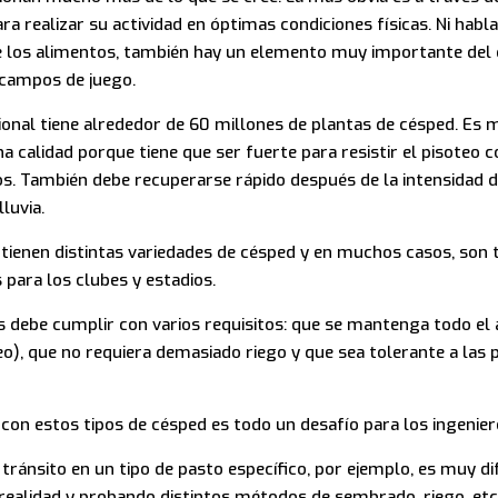
 realizar su actividad en óptimas condiciones físicas. Ni hablar
de los alimentos, también hay un elemento muy importante del 
 campos de juego.
onal tiene alrededor de 60 millones de plantas de césped. Es
a calidad porque tiene que ser fuerte para resistir el pisoteo 
os. También debe recuperarse rápido después de la intensidad
luvia.
s tienen distintas variedades de césped y en muchos casos, son 
para los clubes y estadios.
 debe cumplir con varios requisitos: que se mantenga todo el 
teo), que no requiera demasiado riego y que sea tolerante a las 
 con estos tipos de césped es todo un desafío para los ingeni
l tránsito en un tipo de pasto específico, por ejemplo, es muy di
realidad y probando distintos métodos de sembrado, riego, etc