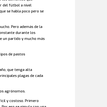
 del fútbol a nivel
que se habla poco pero se
 mucho. Pero además de la
constante durante los
 de un partido y mucho más
tipos de pastos
año, que tenga alta
principales plagas de cada
eros agrónomos.
fícil y costoso. Primero
. Por eso se simula con una