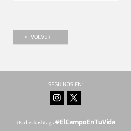
VOLVER
SEGUINOS EN:
#ElCampoEnTuVida
¡Usá los hashtags